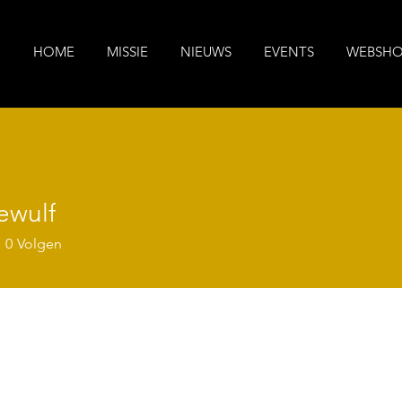
HOME
MISSIE
NIEUWS
EVENTS
WEBSH
ewulf
f
0
Volgen