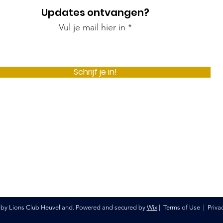
Updates ontvangen?
Vul je mail hier in
Schrijf je in!
by Lions Club Heuvelland. Powered and secured by
Wix
|
Terms of Use
|
Priva