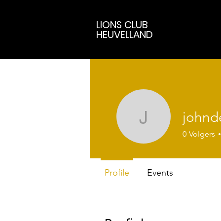
LIONS CLUB
HEUVELLAND
johnd
johndewul
0
Volgers
Profile
Events