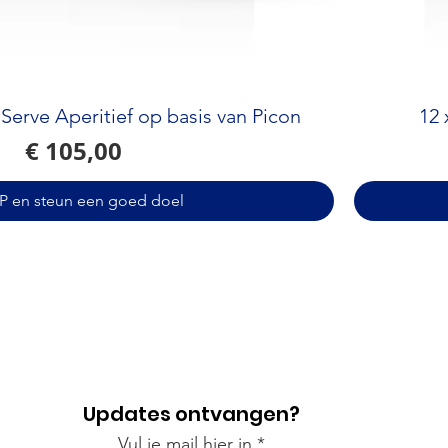
Serve Aperitief op basis van Picon
12 
Prijs
€ 105,00
 en steun een goed doel
Updates ontvangen?
Vul je mail hier in