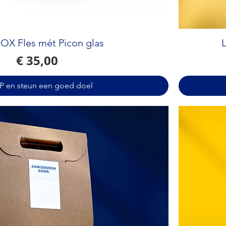
OX Fles mét Picon glas
L
Prijs
€ 35,00
 en steun een goed doel