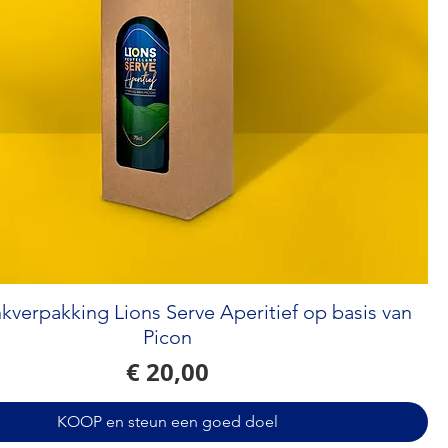
verpakking Lions Serve Aperitief op basis van
Picon
Prijs
€ 20,00
KOOP en steun een goed doel