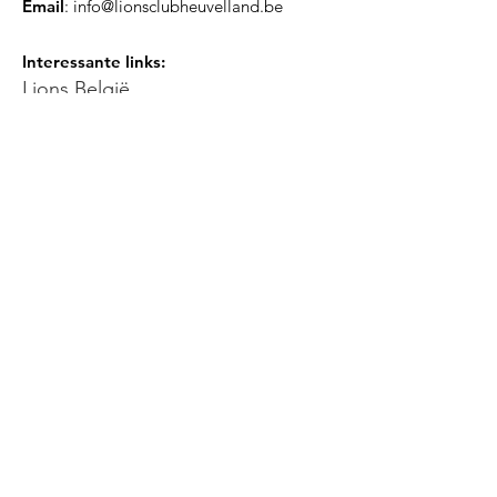
Email
:
info@lionsclubheuvelland.be
Interessante links:
Lions België
Lions International
Updates ontvangen?
Vul je mail hier in
Schrijf je in!
Quick Links