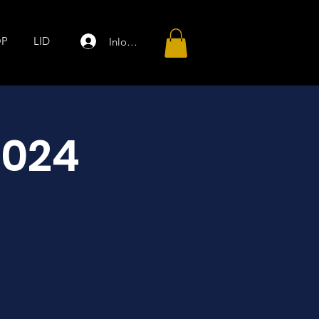
OP
LID
Inloggen
2024