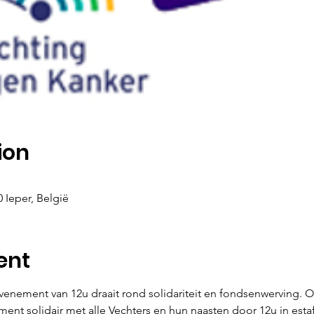
ion
0 Ieper, België
ent
venement van 12u draait rond solidariteit en fondsenwerving. O
nt solidair met alle Vechters en hun naasten door 12u in estaf