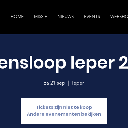
HOME
MISSIE
NIEUWS
EVENTS
WEBSH
ensloop Ieper 
za 21 sep
  |  
Ieper
Tickets zijn niet te koop
Andere evenementen bekijken